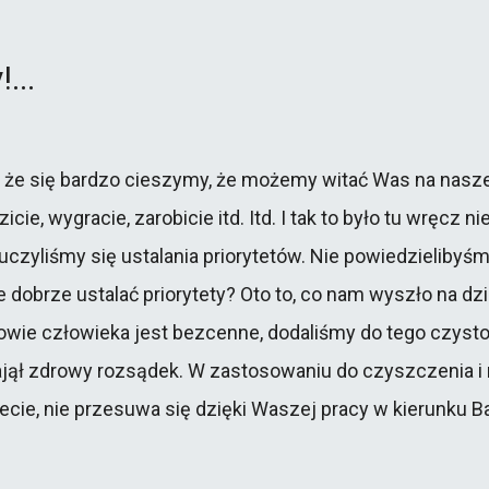
Lotnictwo
...
Warsztaty samochodowe
Drukarnie
, że się bardzo cieszymy, że możemy witać Was na naszej
icie, wygracie, zarobicie itd. Itd. I tak to było tu wręc
zyliśmy się ustalania priorytetów. Nie powiedzielibyśmy, 
 dobrze ustalać priorytety? Oto to, co nam wyszło na dzi
owie człowieka jest bezcenne, dodaliśmy do tego czyst
zajął zdrowy rozsądek. W zastosowaniu do czyszczenia i
ujecie, nie przesuwa się dzięki Waszej pracy w kierunku B