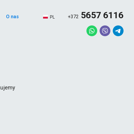
5657 6116
+372
O nas
PL
RU
EN
kujemy