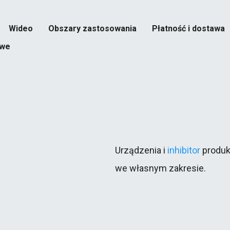
Wideo
Obszary zastosowania
Płatność i dostawa
owe
Przemysł stoczniowy
Przemysł naftowy i gazowy
Budownictwo
Transport kolejowy
Transport drogowy
Urządzenia i
inhibitor
produ
Przemysł ciężki
we własnym zakresie.
Przemysł chemiczny i jądrowy
Przemysł spożywczy
Czyszczenie i restauracja budynków