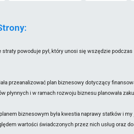
Strony:
ie straty powoduje pył, który unosi się wszędzie podczas
ała przeanalizować plan biznesowy dotyczący finansowani
w płynnych i w ramach rozwoju biznesu planowała zakup
planem biznesowym była kwestia naprawy statków i my j
ględem wartości świadczonych przez nich usług oraz dos