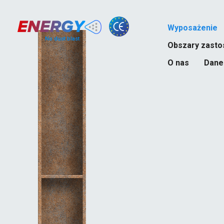
Wyposażenie
No dust blast
Obszary zasto
O nas
Dane
Przemysł stocz
Przemysł naftow
Budownictwo
Transport kolejo
Transport drogo
Przemysł ciężki
Przemysł chemic
Przemysł spoż