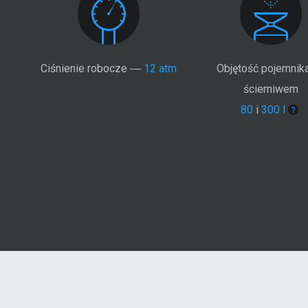
Ciśnienie robocze ―
12 atm
Objętość pojemnik
ścierniwem
80
i
300 l