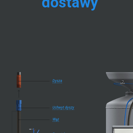
dostawy
Dysza
Uchwyt dyszy
Wąż