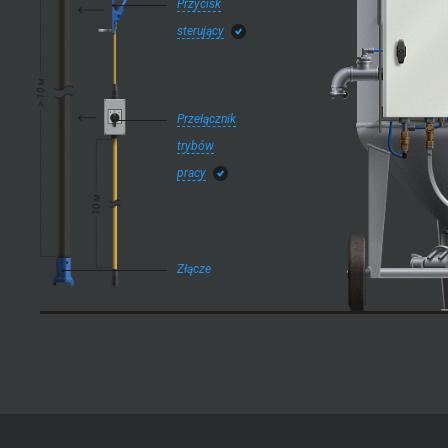
Przycisk
sterujący
Przełącznik
trybów
pracy
Złącze